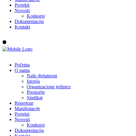
Projekti
Novosti
Konkursi
Dokumentacija
Kontakt
Buy tickets
Početna
O nama
Naše djelatnosti
Istorija
Organizacione jedinice
Prostorije
Sindikat
Repertoar
Manifestacije
Projekti
Novosti
Konkursi
Dokumentacija
Kontakt