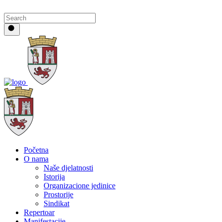
Početna
O nama
Naše djelatnosti
Istorija
Organizacione jedinice
Prostorije
Sindikat
Repertoar
Manifestacije