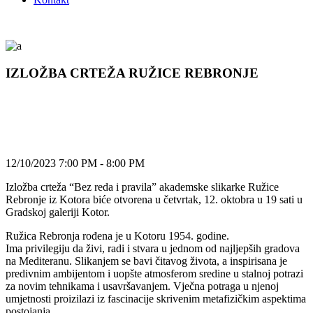
IZLOŽBA CRTEŽA RUŽICE REBRONJE
12/10/2023 7:00 PM - 8:00 PM
Izložba crteža “Bez reda i pravila” akademske slikarke Ružice
Rebronje iz Kotora biće otvorena u četvrtak, 12. oktobra u 19 sati u
Gradskoj galeriji Kotor.
Ružica Rebronja rođena je u Kotoru 1954. godine.
Ima privilegiju da živi, ​​radi i stvara u jednom od najljepših gradova
na Mediteranu. Slikanjem se bavi čitavog života, a inspirisana je
predivnim ambijentom i uopšte atmosferom sredine u stalnoj potrazi
za novim tehnikama i usavršavanjem. Vječna potraga u njenoj
umjetnosti proizilazi iz fascinacije skrivenim metafizičkim aspektima
postojanja.