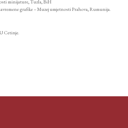
sti minijature, Tuzla, BiH
e savremene grafike – Muzej umjetnosti Prahova, Rumunija.
U Cetinje.