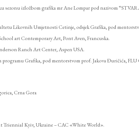
ačku sezonu izložbom grafika mr Ane Lompar pod nazivom “STVARAN
ultetu Likovnih Umjetnosti Cetinje, odsjek Grafika, pod mentorst
u School art Contemporary Art, Pont Aven, Francuska.
i Anderson Ranch Art Center, Aspen USA.
 programu Grafika, pod mentorstvom prof. Jakova Đuričića, FLU 
dgorica, Crna Gora
nt Triennial Kyiv, Ukraine – CAC «White World».