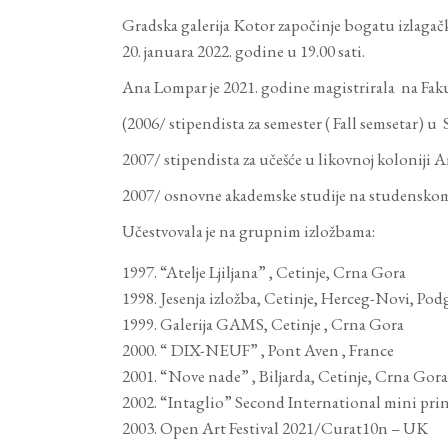
Gradska galerija Kotor započinje bogatu izlag
20. januara 2022. godine u 19.00 sati.
Ana Lompar je 2021. godine magistrirala na Fak
(2006/ stipendista za semester ( Fall semsetar) 
2007/ stipendista za učešće u likovnoj kolonij
2007/ osnovne akademske studije na studenskom
Učestvovala je na grupnim izložbama:
“Atelje Ljiljana” , Cetinje, Crna Gora
Jesenja izložba, Cetinje, Herceg-Novi, Po
Galerija GAMS, Cetinje , Crna Gora
“ DIX-NEUF” , Pont Aven , France
“Nove nade” , Biljarda, Cetinje, Crna Gora
“Intaglio” Second International mini pri
Open Art Festival 2021/Curat10n – UK