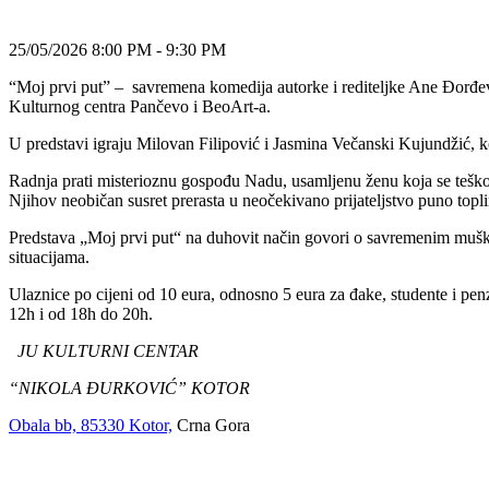
25/05/2026 8:00 PM - 9:30 PM
“Moj prvi put” – savremena komedija autorke i rediteljke Ane Đorđev
Kulturnog centra Pančevo i BeoArt-a.
U predstavi igraju Milovan Filipović i Jasmina Večanski Kujundžić, ko
Radnja prati misterioznu gospođu Nadu, usamljenu ženu koja se teško o
Njihov neobičan susret prerasta u neočekivano prijateljstvo puno toplin
Predstava „Moj prvi put“ na duhovit način govori o savremenim mušk
situacijama.
Ulaznice po cijeni od 10 eura, odnosno 5 eura za đake, studente i penz
12h i od 18h do 20h.
JU KULTURNI CENTAR
“NIKOLA ĐURKOVIĆ” KOTOR
Obala bb, 85330 Kotor,
Crna Gora