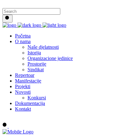
Početna
O nama
Naše djelatnosti
Istorija
Organizacione jedinice
Prostorije
Sindikat
Repertoar
Manifestacije
Projekti
Novosti
Konkursi
Dokumentacija
Kontakt
Buy tickets