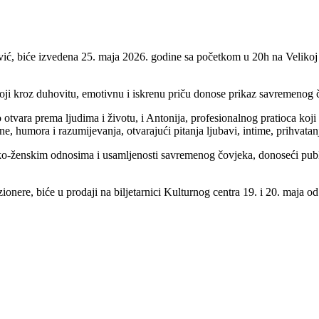
ić, biće izvedena 25. maja 2026. godine sa početkom u 20h na Velikoj 
ji kroz duhovitu, emotivnu i iskrenu priču donose prikaz savremenog čo
tvara prema ljudima i životu, i Antonija, profesionalnog pratioca koji
e, humora i razumijevanja, otvarajući pitanja ljubavi, intime, prihvatan
o-ženskim odnosima i usamljenosti savremenog čovjeka, donoseći publ
ionere, biće u prodaji na biljetarnici Kulturnog centra 19. i 20. maja 