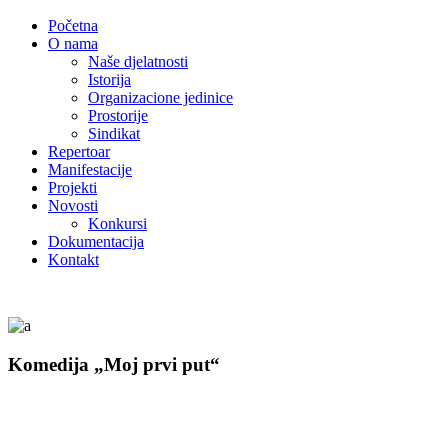
Početna
O nama
Naše djelatnosti
Istorija
Organizacione jedinice
Prostorije
Sindikat
Repertoar
Manifestacije
Projekti
Novosti
Konkursi
Dokumentacija
Kontakt
Komedija „Moj prvi put“