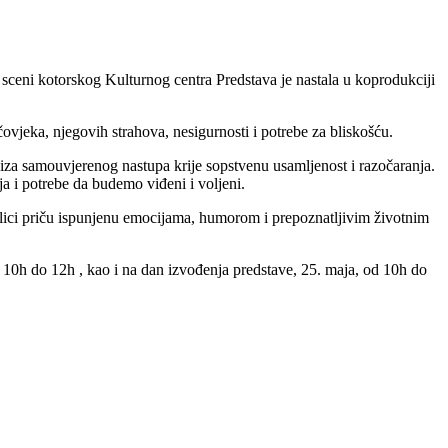
sceni kotorskog Kulturnog centra Predstava je nastala u koprodukciji
vjeka, njegovih strahova, nesigurnosti i potrebe za bliskošću.
 iza samouvjerenog nastupa krije sopstvenu usamljenost i razočaranja.
ja i potrebe da budemo viđeni i voljeni.
ici priču ispunjenu emocijama, humorom i prepoznatljivim životnim
od 10h do 12h , kao i na dan izvođenja predstave, 25. maja, od 10h do