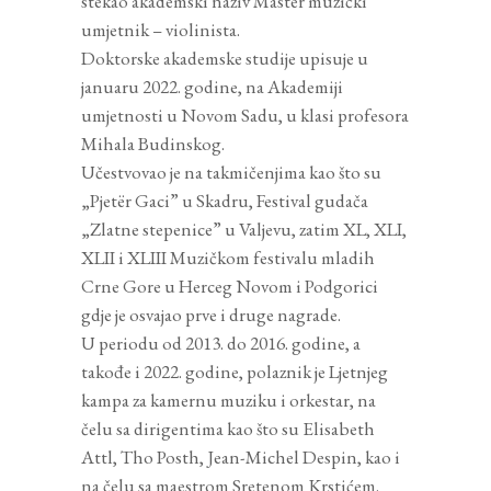
stekao akademski naziv Master muzički
umjetnik – violinista.
Doktorske akademske studije upisuje u
januaru 2022. godine, na Akademiji
umjetnosti u Novom Sadu, u klasi profesora
Mihala Budinskog.
Učestvovao je na takmičenjima kao što su
„Pjetër Gaci” u Skadru, Festival gudača
„Zlatne stepenice” u Valjevu, zatim XL, XLI,
XLII i XLIII Muzičkom festivalu mladih
Crne Gore u Herceg Novom i Podgorici
gdje je osvajao prve i druge nagrade.
U periodu od 2013. do 2016. godine, a
takođe i 2022. godine, polaznik je Ljetnjeg
kampa za kamernu muziku i orkestar, na
čelu sa dirigentima kao što su Elisabeth
Attl, Tho Posth, Jean-Michel Despin, kao i
na čelu sa maestrom Sretenom Krstićem.