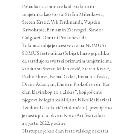
Pohađao je seminare kod istaknutih
umjetnika kao što su: Stefan Milenković,
Sreten Krstić, Vili Ferdinandi, Vujadin
Krivokapić, Benjamin Ziervogel, Sàndor
Galgoczi, Dmitrii Prokofiev i dr.
Tokom studija je učestvovao na NOMUS i
SOMUS festivalima (Srbija). Imao je priliku
da sarađuje sa svjetski priznatim umjetnicima
kao što su Stefan Milenković, Sreten Krstić,
Pacho Flores, Kemal Gekić, Irena Josifoska,
Diana Adamyan, Dmitrii Prokofiev i dr. Kao
član klavirskog trija „Iskra”, koji još čine
njegova koleginica Miljana Nikolić (klavir) i
Teodora Uskoković (violončelo), premijerno
je nastupio u okviru KotorArt festivala u
avgustu 2022. godine.
Nastupao je kao član festrivalskog orkestra