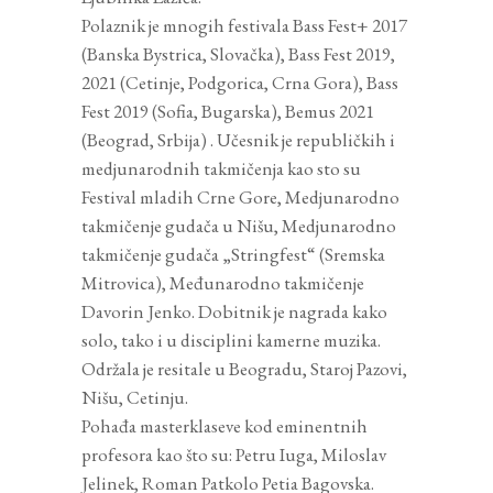
Polaznik je mnogih festivala Bass Fest+ 2017
(Banska Bystrica, Slovačka), Bass Fest 2019,
2021 (Cetinje, Podgorica, Crna Gora), Bass
Fest 2019 (Sofia, Bugarska), Bemus 2021
(Beograd, Srbija) . Učesnik je republičkih i
medjunarodnih takmičenja kao sto su
Festival mladih Crne Gore, Medjunarodno
takmičenje gudača u Nišu, Medjunarodno
takmičenje gudača „Stringfest“ (Sremska
Mitrovica), Međunarodno takmičenje
Davorin Jenko. Dobitnik je nagrada kako
solo, tako i u disciplini kamerne muzika.
Održala je resitale u Beogradu, Staroj Pazovi,
Nišu, Cetinju.
Pohađa masterklaseve kod eminentnih
profesora kao što su: Petru Iuga, Miloslav
Jelinek, Roman Patkolo Petia Bagovska.