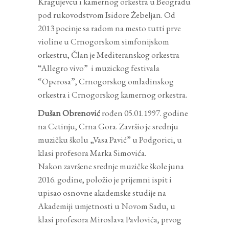
Kragujevcu i kamernog orkestra u Beogradu
pod rukovodstvom Isidore Žebeljan. Od
2013 pocinje sa radom na mesto tutti prve
violine u Crnogorskom simfonijskom
orkestru, Član je Mediteranskog orkestra
“Allegro vivo” i muzickog festivala
“Operosa”, Crnogorskog omladinskog
orkestra i Crnogorskog kamernog orkestra.
Dušan Obrenović
rođen 05.01.1997. godine
na Cetinju, Crna Gora. Završio je srednju
muzičku školu „Vasa Pavić” u Podgorici, u
klasi profesora Marka Simovića.
Nakon završene srednje muzičke škole juna
2016. godine, položio je prijemni ispit i
upisao osnovne akademske studije na
Akademiji umjetnosti u Novom Sadu, u
klasi profesora Miroslava Pavlovića, prvog