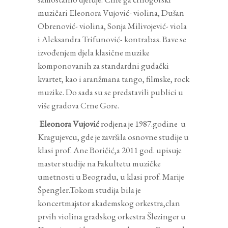
muzičari Eleonora Vujović- violina, Dušan
Obrenović- violina, Sonja Milivojević- viola
i Aleksandra Trifunović- kontrabas. Bave se
izvođenjem djela klasične muzike
komponovanih za standardni gudački
kvartet, kao i aranžmana tango, filmske, rock
muzike. Do sada su se predstavili publici u
više gradova Crne Gore.
Eleonora Vujović
rodjena je 1987.godine u
Kragujevcu, gde je završila osnovne studije u
klasi prof. Ane Boričić,a 2011 god. upisuje
master studije na Fakultetu muzičke
umetnosti u Beogradu, u klasi prof. Marije
Špengler.Tokom studija bila je
koncertmajstor akademskog orkestra,clan
prvih violina gradskog orkestra Šlezinger u