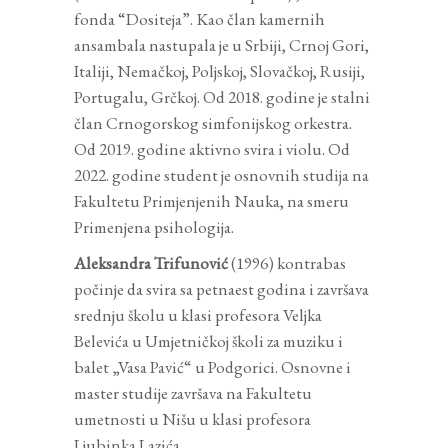
fonda “Dositeja”. Kao član kamernih
ansambala nastupala je u Srbiji, Crnoj Gori,
Italiji, Nemačkoj, Poljskoj, Slovačkoj, Rusiji,
Portugalu, Grčkoj. Od 2018. godine je stalni
član Crnogorskog simfonijskog orkestra.
Od 2019. godine aktivno svira i violu. Od
2022. godine student je osnovnih studija na
Fakultetu Primjenjenih Nauka, na smeru
Primenjena psihologija.
Aleksandra Trifunović
(1996) kontrabas
počinje da svira sa petnaest godina i završava
srednju školu u klasi profesora Veljka
Belevića u Umjetničkoj školi za muziku i
balet „Vasa Pavić“ u Podgorici. Osnovne i
master studije završava na Fakultetu
umetnosti u Nišu u klasi profesora
Ljubinka Lazića.