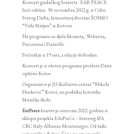
Koncert gudačkog kvarteta EAR PEACE
biće održan 30. novembra 2022.g. u Crkvi
Svetog Duha, koncertnoj dvorani ŠOSMO
“Vida Matjan” u Kotoru.
Na programu su djela Mozarta, Weberna,
Puccinina i Piazzolle.
Početak je u 19 sati, a ulaz je slobodan.
Koncert je u okviru programa proslave Dana
opštine Kotor.
Organizator je JU Kulturni centar “Nikola
Đurković” Kotor, uz podršku kotorske
Muzičke škole.
EarPeace
kvartet je osnovan 2022. godine u
sklopu projekta EArPieCe – Interreg IPA
CBC Italy-Albania-Montenegro. Od tada
samostalno djeluje. Čine ga crnogorski