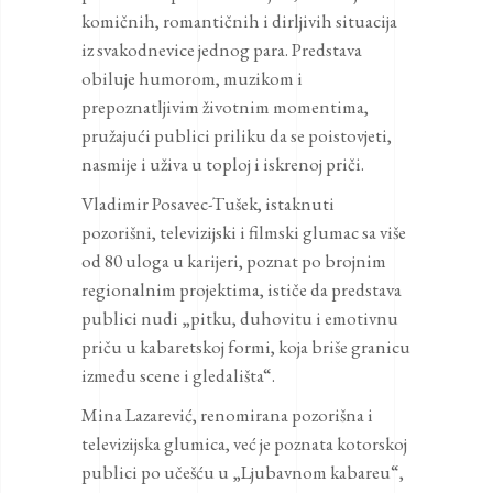
komičnih, romantičnih i dirljivih situacija
iz svakodnevice jednog para. Predstava
obiluje humorom, muzikom i
prepoznatljivim životnim momentima,
pružajući publici priliku da se poistovjeti,
nasmije i uživa u toploj i iskrenoj priči.
Vladimir Posavec-Tušek, istaknuti
pozorišni, televizijski i filmski glumac sa više
od 80 uloga u karijeri, poznat po brojnim
regionalnim projektima, ističe da predstava
publici nudi „pitku, duhovitu i emotivnu
priču u kabaretskoj formi, koja briše granicu
između scene i gledališta“.
Mina Lazarević, renomirana pozorišna i
televizijska glumica, već je poznata kotorskoj
publici po učešću u „Ljubavnom kabareu“,