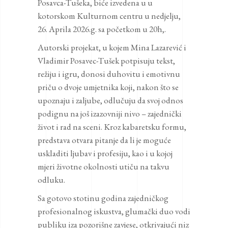
Posavca-Tušeka, biće izvedena u u
kotorskom Kulturnom centru u nedjelju,
26. Aprila 2026.g. sa početkom u 20h,.
Autorski projekat, u kojem Mina Lazarević i
Vladimir Posavec-Tušek potpisuju tekst,
režiju i igru, donosi duhovitu i emotivnu
priču o dvoje umjetnika koji, nakon što se
upoznaju i zaljube, odlučuju da svoj odnos
podignu na još izazovniji nivo – zajednički
život i rad na sceni. Kroz kabaretsku formu,
predstava otvara pitanje da li je moguće
uskladiti ljubav i profesiju, kao i u kojoj
mjeri životne okolnosti utiču na takvu
odluku.
Sa gotovo stotinu godina zajedničkog
profesionalnog iskustva, glumački duo vodi
publiku iza pozorišne zavjese, otkrivajući niz