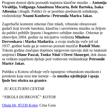
Program donosi djela poznatih majstora klasične muzike –
Antonija
Vivaldija, Volfganga Amadeusa Mocarta, Bele Bartoka, Isaka
Albeniza
i drugih. Publici će se posebno predstaviti solistkinje,
violinistkinje
Noami Konforta
i
Petromila Marica Jakas
.
Zagrebački komorni orkestar čine mladi, vrhunski obrazovani
gudači koji izvode baroknu, klasičnu i savremenu muziku sa željom
da publici približe ljepotu i bogatstvo ozbiljne muzike. Orkestar je
obnovljen 2004. godine na inicijativu violinista
Mladena
Dervenkara
i
Marka Mađarića
, a svoju tradiciju vuče još od
1937. godine kada ga je osnovao poznati muzičar
Rudolf Matz
.
Tokom godina značajan doprinos njegovom razvoju dali su istaknuti
umjetnici
Diane Pascal, Tonko Ninić i Orest Shourgot
, dok danas
sa velikim uspjehom djeluje pod vođstvom violinistkinje
Petromile
Marice Jakas
.
Publiku u Kotoru očekuje veče ispunjeno vrhunskom muzikom i
porukom koja nosi ime turneje – da
muzika ujedinjuje i spaja
ljude bez obzira na granice
.
JU KULTURNI CENTAR
“NIKOLA ĐURKOVIĆ” KOTOR
Obala bb, 85330 Kotor,
Crna Gora