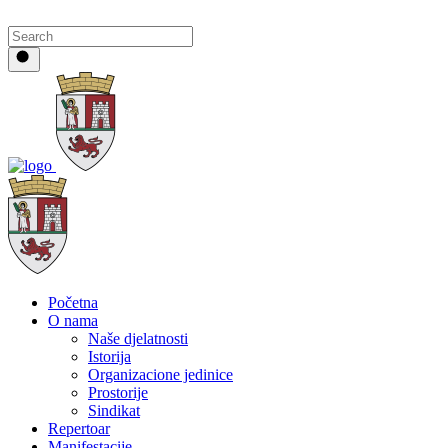
Početna
O nama
Naše djelatnosti
Istorija
Organizacione jedinice
Prostorije
Sindikat
Repertoar
Manifestacije