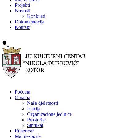
Projekti
Novosti
Konkursi
Dokumentacija
Kontakt
Buy tickets
Početna
O nama
Naše djelatnosti
Istorija
Organizacione jedinice
Prostorije
Sindikat
Repertoar
Manifestacije