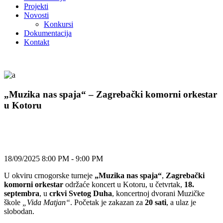
Projekti
Novosti
Konkursi
Dokumentacija
Kontakt
„Muzika nas spaja“ – Zagrebački komorni orkestar
u Kotoru
18/09/2025 8:00 PM - 9:00 PM
U okviru crnogorske turneje
„Muzika nas spaja“
,
Zagrebački
komorni orkestar
održaće koncert u Kotoru, u četvrtak,
18.
septembra
, u
crkvi Svetog Duha
, koncertnoj dvorani Muzičke
škole
„Vida Matjan“
. Početak je zakazan za
20 sati
, a ulaz je
slobodan.