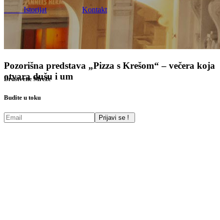
Istorijat
Kontakt
Pozorišna predstava „Pizza s Krešom“ – večera koja
otvara dušu i um
Društvene Mreže
Budite u toku