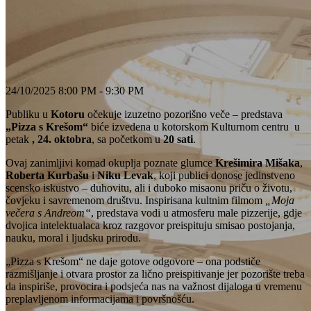
24/10/2025 8:00 PM - 9:30 PM
Publiku u
Kotoru
očekuje izuzetno pozorišno veče – predstava
„Pizza s Krešom“
biće izvedena u kotorskom Kulturnom centru u
petak
, 24. oktobra
, sa početkom u
20 sati
.
Ovaj zanimljivi komad okuplja poznate glumce
Krešimira Mišaka
,
Roberta Kurbašu
i
Niku Levak
, koji publici donose jedinstveno
scensko iskustvo – duhovitu, ali i duboko misaonu priču o životu,
čovjeku i savremenom društvu. Inspirisana kultnim filmom
„Moja
večera s Andreom“
, predstava vodi u atmosferu male pizzerije, gdje
dvojica intelektualaca kroz razgovor preispituju smisao postojanja,
nauku, moral i ljudsku prirodu.
„Pizza s Krešom“ ne daje gotove odgovore – ona podstiče
razmišljanje i otvara prostor za lično preispitivanje jer pozorište treba
da inspiriše, provocira i podsjeća nas na važnost dijaloga u vremenu
preplavljenom informacijama i površnošću.