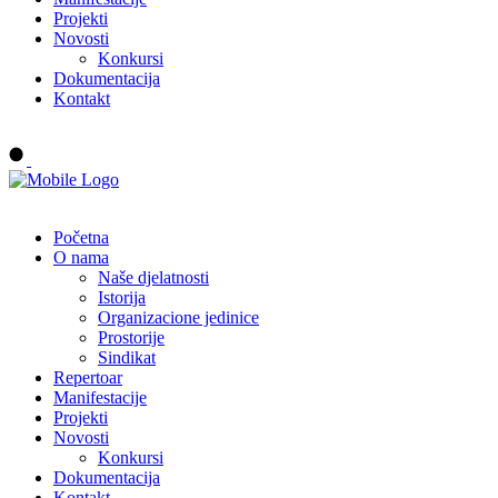
Projekti
Novosti
Konkursi
Dokumentacija
Kontakt
Buy tickets
Početna
O nama
Naše djelatnosti
Istorija
Organizacione jedinice
Prostorije
Sindikat
Repertoar
Manifestacije
Projekti
Novosti
Konkursi
Dokumentacija
Kontakt