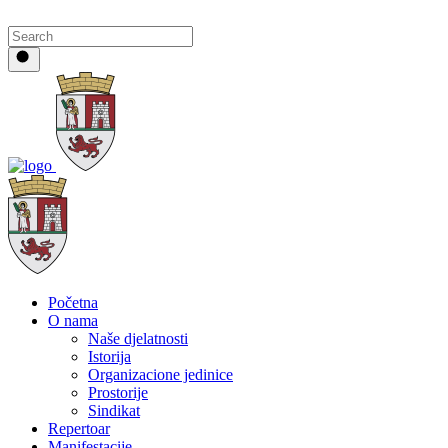
Početna
O nama
Naše djelatnosti
Istorija
Organizacione jedinice
Prostorije
Sindikat
Repertoar
Manifestacije