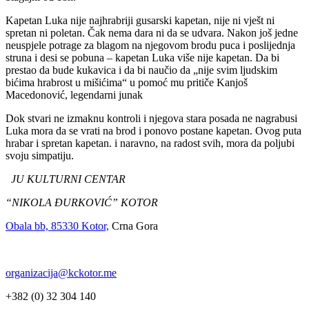
Kapetan Luka nije najhrabriji gusarski kapetan, nije ni vješt ni
spretan ni poletan. Čak nema dara ni da se udvara. Nakon još jedne
neuspjele potrage za blagom na njegovom brodu puca i poslijednja
struna i desi se pobuna – kapetan Luka više nije kapetan. Da bi
prestao da bude kukavica i da bi naučio da „nije svim ljudskim
bićima hrabrost u mišićima“ u pomoć mu pritiče Kanjoš
Macedonović, legendarni junak
Dok stvari ne izmaknu kontroli i njegova stara posada ne nagrabusi
Luka mora da se vrati na brod i ponovo postane kapetan. Ovog puta
hrabar i spretan kapetan. i naravno, na radost svih, mora da poljubi
svoju simpatiju.
JU KULTURNI CENTAR
“NIKOLA ĐURKOVIĆ” KOTOR
Obala bb, 85330 Kotor,
Crna Gora
organizacija@kckotor.me
+382 (0) 32 304 140