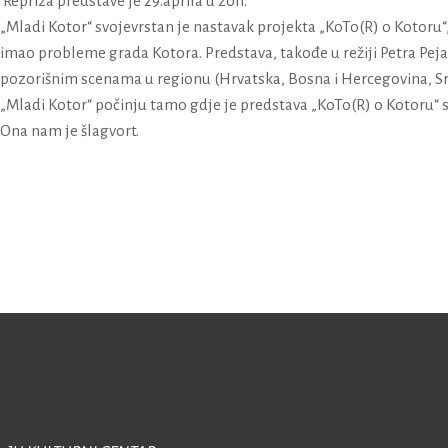
Repriza predstave je 29.aprila u 20h.
„Mladi Kotor“ svojevrstan je nastavak projekta „KoTo(R) o Kotoru“,
imao probleme grada Kotora. Predstava, takođe u režiji Petra Pejak
pozorišnim scenama u regionu (Hrvatska, Bosna i Hercegovina, Sr
„Mladi Kotor“ počinju tamo gdje je predstava „KoTo(R) o Kotoru“ sta
Ona nam je šlagvort.