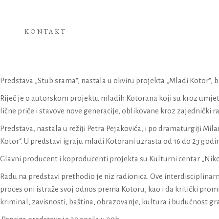
KONTAKT
Predstava „Stub srama“, nastala u okviru projekta „Mladi Kotor“, 
Riječ je o autorskom projektu mladih Kotorana koji su kroz umjetn
lične priče i stavove nove generacije, oblikovane kroz zajednički rad
Predstava, nastala u režiji Petra Pejakovića, i po dramaturgiji Mil
Kotor“. U predstavi igraju mladi Kotorani uzrasta od 16 do 23 godin
Glavni producent i koproducenti projekta su Kulturni centar „Nik
Radu na predstavi prethodio je niz radionica. Ove interdisciplinar
proces oni istraže svoj odnos prema Kotoru, kao i da kritički prom
kriminal, zavisnosti, baština, obrazovanje, kultura i budućnost g