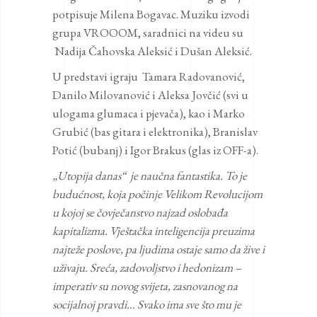
potpisuje Milena Bogavac. Muziku izvodi
grupa VROOOM, saradnici na videu su
Nadija Čahovska Aleksić i Dušan Aleksić.
U predstavi igraju Tamara Radovanović,
Danilo Milovanović i Aleksa Jovčić (svi u
ulogama glumaca i pjevača), kao i Marko
Grubić (bas gitara i elektronika), Branislav
Potić (bubanj) i Igor Brakus (glas iz OFF-a).
„Utopija danas“ je naučna fantastika. To je
budućnost, koja počinje Velikom Revolucijom
u kojoj se čovječanstvo najzad oslobađa
kapitalizma. Vještačka inteligencija preuzima
najteže poslove, pa ljudima ostaje samo da žive i
uživaju. Sreća, zadovoljstvo i hedonizam –
imperativ su novog svijeta, zasnovanog na
socijalnoj pravdi… Svako ima sve što mu je