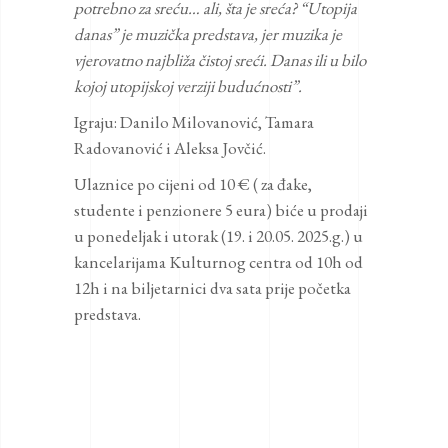
potrebno za sreću… ali, šta je sreća? “Utopija
danas” je muzička predstava, jer muzika je
vjerovatno najbliža čistoj sreći. Danas ili u bilo
kojoj utopijskoj verziji budućnosti”.
Igraju: Danilo Milovanović, Tamara
Radovanović i Aleksa Jovčić.
Ulaznice po cijeni od 10 € ( za đake,
studente i penzionere 5 eura) biće u prodaji
u ponedeljak i utorak (19. i 20.05. 2025.g.) u
kancelarijama Kulturnog centra od 10h od
12h i na biljetarnici dva sata prije početka
predstava.