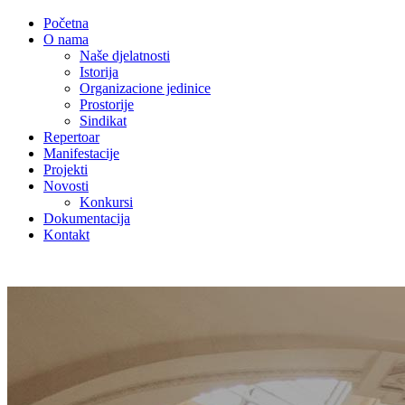
Početna
O nama
Naše djelatnosti
Istorija
Organizacione jedinice
Prostorije
Sindikat
Repertoar
Manifestacije
Projekti
Novosti
Konkursi
Dokumentacija
Kontakt