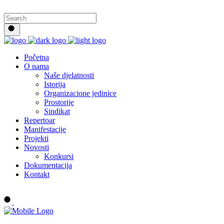
Početna
O nama
Naše djelatnosti
Istorija
Organizacione jedinice
Prostorije
Sindikat
Repertoar
Manifestacije
Projekti
Novosti
Konkursi
Dokumentacija
Kontakt
Buy tickets