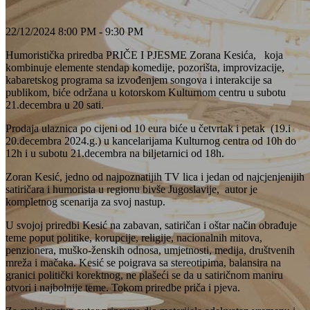
22/12/2024 8:00 PM - 9:30 PM
Humoristička priredba PRIČE I PJESME Zorana Kesića, koja
kombinuje elemente stendap komedije, pozorišta, improvizacije,
kabaretskog programa sa izvođenjem songova i interakcije sa
publikom, biće održana u kotorskom Kulturnom centru u subotu
21.decembra u 20 sati.
Prodaja ulaznica po cijeni od 10 eura biće u četvrtak i petak (19.i
20.decembra 2024.g.) u kancelarijama Kulturnog centra od 10h do
12h i u subotu 21.decembra na biljetarnici od 18h.
Zoran Kesić, jedno od najpoznatijih TV lica i jedan od najcjenjenijih
satiričara i humorista u regionu bivše Jugoslavije, autor je
kompletnog scenarija za svoj nastup.
U svojoj priredbi Kesić na zabavan, satiričan i oštar način obrađuje
teme poput politike, korupcije, religije, nacionalnih mitova,
penzionera, muško-ženskih odnosa, umjetnosti, medija, društvenih
mreža i mačaka. Kesić se poigrava sa stereotipima, balansira na
granici politički korektnog, ne plašeći se da u satiričnom maniru
otvori i najbolnije teme. Tokom priredbe priča i pjeva.