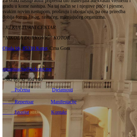
Za svaki nastup autor priprema dio materijala adekvatan vremenu i
gradu u kome nastupa. Na taj način se i njegove priče i pjesme,
svakim novim nastupom, proširuju i obogaćuju, pa ova priredba
dobija formu živog, rastućeg, mjenjajućeg organizma.
JU KULTURNI CENTAR
“NIKOLA ĐURKOVIĆ” KOTOR
Obala bb, 85330 Kotor,
Crna Gora
organizacija@kckotor.me
+382 (0) 32 304 140
Početna
Djelatnosti
Repertoar
Manifestacije
Istorijat
Kontakt