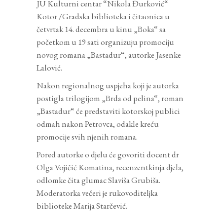
JU Kulturni centar “Nikola Đurković“
Kotor /Gradska biblioteka i čitaonica u
četvrtak 14. decembra u kinu „Boka“ sa
početkom u 19 sati organizuju promociju
novog romana „Bastadur“, autorke Jasenke
Lalović.
Nakon regionalnog uspjeha koji je autorka
postigla trilogijom „Brda od pelina“, roman
„Bastadur“ će predstaviti kotorskoj publici
odmah nakon Petrovca, odakle kreću
promocije svih njenih romana.
Pored autorke o djelu će govoriti docent dr
Olga Vojičić Komatina, recenzentkinja djela,
odlomke čita glumac Slaviša Grubiša.
Moderatorka večeri je rukovoditeljka
biblioteke Marija Starčević.