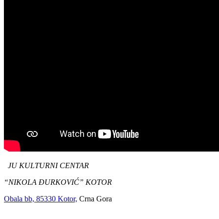
SONIKOV FILM 2
JU KULTURNI CENTAR
“NIKOLA ĐURKOVIĆ” KOTOR
Obala bb, 85330 Kotor,
Crna Gora