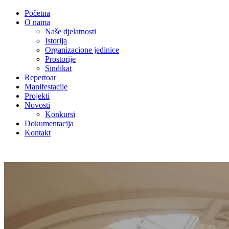
Početna
O nama
Naše djelatnosti
Istorija
Organizacione jedinice
Prostorije
Sindikat
Repertoar
Manifestacije
Projekti
Novosti
Konkursi
Dokumentacija
Kontakt