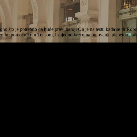
ono što je potrebno da bude pravi heroj. On je na testu kada se dr Rob
 svojim pomoćnikom Tejlsom, i zajedno kreću na putovanje planetom ka