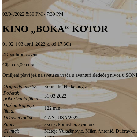
03/04/2022 5:30 PM - 7:30 PM
KINO „BOKA“ KOTOR
01,02. i 03 april 2022.g. od 17.30h
2D-sinhronizovan
Cijena 3,00 eura
Omiljeni plavi jež na svetu se vraća u avanturi sledećeg nivoa 
Originalni naslov:
Sonic the Hedgehog 2
Početak
31.03.2022
prikazivanja filma:
Dužina trajanja
122 min
filma:
Država/Godina:
CAN, USA/2022
Žanr:
akcija, komedija, avantura
Glumci:
Mateja Vukašinović, Milan Antonić, Dubravko J