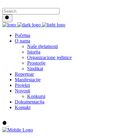
Početna
O nama
Naše djelatnosti
Istorija
Organizacione jedinice
Prostorije
Sindikat
Repertoar
Manifestacije
Projekti
Novosti
Konkursi
Dokumentacija
Kontakt
Buy tickets