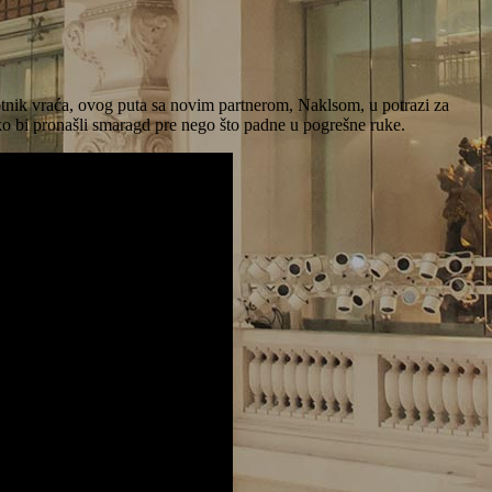
otnik vraća, ovog puta sa novim partnerom, Naklsom, u potrazi za
ko bi pronašli smaragd pre nego što padne u pogrešne ruke.