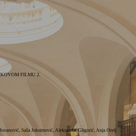
u SONIKOVOM FILMU 2.
ovanović, Saša Joksimović, Aleksandar Gligorić, Anja Orelj