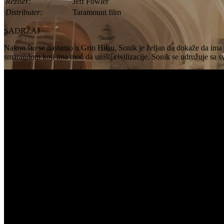
Režiser:
Jeff Fowler
Distributer:
Taramount film
SADRŽAJ
Nakon što se nastanio u Grin Hilsu, Sonik je željan da dokaže da ima 
smaragdom koji ima moć da uništi civilizacije. Sonik se udružuje sa