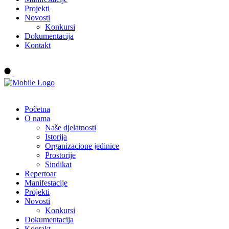
Projekti
Novosti
Konkursi
Dokumentacija
Kontakt
Buy tickets
Početna
O nama
Naše djelatnosti
Istorija
Organizacione jedinice
Prostorije
Sindikat
Repertoar
Manifestacije
Projekti
Novosti
Konkursi
Dokumentacija
Kontakt