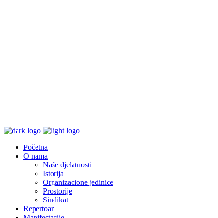
Početna
O nama
Naše djelatnosti
Istorija
Organizacione jedinice
Prostorije
Sindikat
Repertoar
Manifestacije