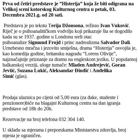
Prva od četiri predstave je ”Histerija” koja že biti odigrana na
Velikoj sceni kotorskog Kulturnog centra u petak, 03.
Decembra 2021.g. od 20 sati.
Predstavu je po tekstu T
erija Džonsona
, režirao
Ivan Vuković
.
Riječ je o psihoanalitičkom vodvilju koji prikazuje šta se dogodilo
kada su se 1937. godine u Londonu sreli otac
psihoanalize
Sigmund Frojd
i princ nadrealizma
Salvador Dali
.
Urnebesno mračna i jezovito smiješna, drama “Histerija” osvojila je,
kao komedija godine, britansku nagradu “Lorens Olivije”,
najznačajnije priznanje za dramu na engleskom jeziku. U popularnoj
balkanskoj verziji, uloge tumače:
Mladen Andrejević, Goran
Jevtić, Suzana Lukić, Aleksandar Đinđić
i
Anđelika
Simić
(glas).
Prodaja ulaznica po cijeni od 5,00 eura (za đake, studente i
penzionere)biće na blagajni Kulturnog centra na dan igranja
predstave od 18h do 20h.
Rezervacije na broj telefona 032 304 140.
U skladu sa mjerama i preporukama Ministarstva zdravlja, broj
mjesta je ograničen.