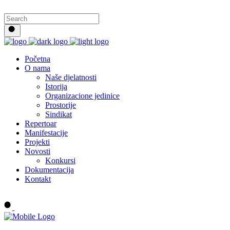
Početna
O nama
Naše djelatnosti
Istorija
Organizacione jedinice
Prostorije
Sindikat
Repertoar
Manifestacije
Projekti
Novosti
Konkursi
Dokumentacija
Kontakt
Buy tickets