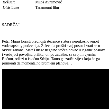
Režiser:
Miloš Avramović
Distributer:
Taramount film
SADRŽAJ
Petar Maraš koristi prednosti stečenog statusa neprikosnovenog
vođe srpskog podzemlja. Želeći da proširi svoj posao i vrati se u
okvire zakona, Maraš ulaže ilegalno stečen novac u legalne poslove,
i vrebajući povoljnu priliku, on po zadatku, sa svojim vjernim
Baćom, odlazi u istočnu Srbiju. Tamo ga zatiče vijest koja će ga
primorati da momentalno promjeni planove…