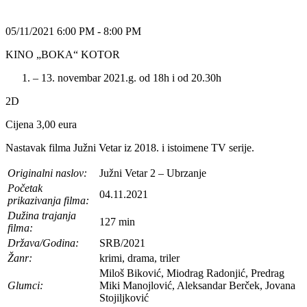
05/11/2021 6:00 PM - 8:00 PM
KINO „BOKA“ KOTOR
– 13. novembar 2021.g. od 18h i od 20.30h
2D
Cijena 3,00 eura
Nastavak filma Južni Vetar iz 2018. i istoimene TV serije.
Originalni naslov:
Јužni Vetar 2 – Ubrzanje
Početak
04.11.2021
prikazivanja filma:
Dužina trajanja
127 min
filma:
Država/Godina:
SRB/2021
Žanr:
krimi, drama, triler
Miloš Biković, Miodrag Radonjić, Predrag
Glumci:
Miki Manojlović, Aleksandar Berček, Jovana
Stojiljković