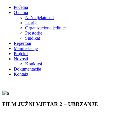
Početna
O nama
Naše djelatnosti
Istorija
Organizacione jedinice
Prostorije
Sindikat
Repertoar
Manifestacije
Projekti
Novosti
Konkursi
Dokumentacija
Kontakt
FILM JUŽNI VJETAR 2 – UBRZANJE