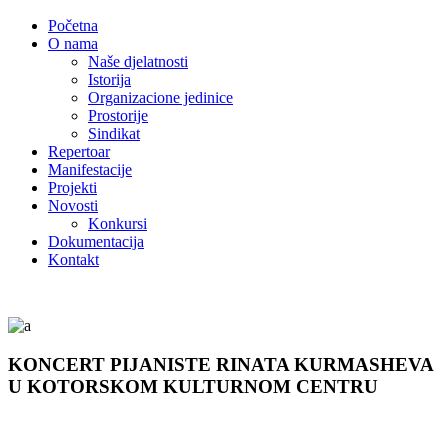
Početna
O nama
Naše djelatnosti
Istorija
Organizacione jedinice
Prostorije
Sindikat
Repertoar
Manifestacije
Projekti
Novosti
Konkursi
Dokumentacija
Kontakt
KONCERT PIJANISTE RINATA KURMASHEVA
U KOTORSKOM KULTURNOM CENTRU