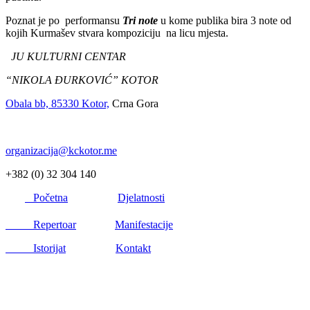
Poznat je po performansu
Tri note
u kome publika bira 3 note od
kojih Kurmašev stvara kompoziciju na licu mjesta.
JU KULTURNI CENTAR
“NIKOLA ĐURKOVIĆ” KOTOR
Obala bb, 85330 Kotor,
Crna Gora
organizacija@kckotor.me
+382 (0) 32 304 140
Početna
Djelatnosti
Repertoar
Manifestacije
Istorijat
Kontakt