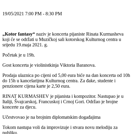
19/05/2021 7:00 PM - 8:30 PM
„Kotor fantasy“
naziv je koncerta pijaniste Rinata Kurmasheva
koji će se održati u Muzičkoj sali kotorskog Kulturnog centra u
srijedu 19.maja 2021. g.
Početak je u 19h.
Gost koncerta je violinistkinja Viktoria Baranova.
Prodaja ulaznica po cijeni od 5,00 eura biće na dan koncerta od 10h
do 15h u kancelarijma Kulturnog centra. Za đake, studente i
penzionere cijena karte je 2,50 eura.
RINAT KURMASHEV je pijanista i kompozitor. Nastupao je u
Italiji, Švajcarskoj, Francuskoj i Crnoj Gori. Održao je brojne
koncerte za djecu.
Učestvovao je na brojnim diplomatskim događajima
Tokom nastupa voli da improvizuje i stvara novu melodiju za
publiku.