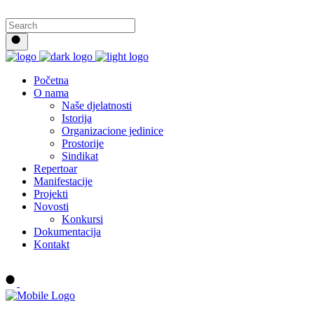
Početna
O nama
Naše djelatnosti
Istorija
Organizacione jedinice
Prostorije
Sindikat
Repertoar
Manifestacije
Projekti
Novosti
Konkursi
Dokumentacija
Kontakt
Buy tickets