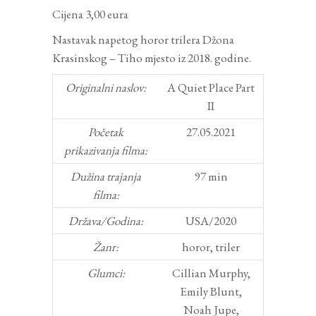
Cijena 3,00 eura
Nastavak napetog horor trilera Džona
Krasinskog – Tiho mjesto iz 2018. godine.
Originalni naslov:
A Quiet Place Part
II
Početak
27.05.2021
prikazivanja filma:
Dužina trajanja
97 min
filma:
Država/Godina:
USA/2020
Žanr:
horor, triler
Glumci:
Cillian Murphy,
Emily Blunt,
Noah Jupe,