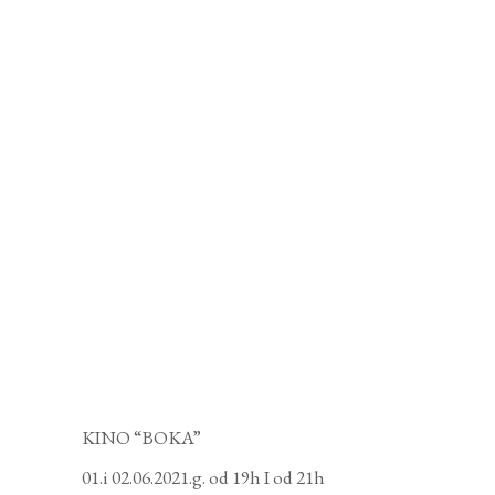
KINO “BOKA”
01.i 02.06.2021.g. od 19h I od 21h