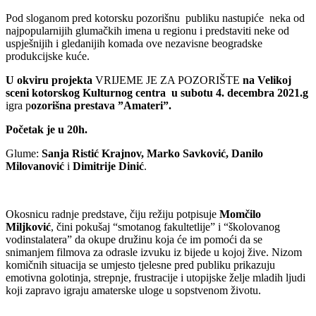
Pod sloganom pred kotorsku pozorišnu publiku nastupiće neka od
najpopularnijih glumačkih imena u regionu i predstaviti neke od
uspješnijih i gledanijih komada ove nezavisne beogradske
produkcijske kuće.
U okviru projekta
VRIJEME JE ZA POZORIŠTE
na Velikoj
sceni kotorskog Kulturnog centra
u subotu 4. decembra 2021.g
igra p
ozorišna prestava ”Amateri”.
Početak je u 20h.
Glume:
Sanja Ristić Krajnov, Marko Savković, Danilo
Milovanović
i
Dimitrije Dinić
.
Okosnicu radnje predstave, čiju režiju potpisuje
Momčilo
Miljković
, čini pokušaj “smotanog fakultetlije” i “školovanog
vodinstalatera” da okupe družinu koja će im pomoći da se
snimanjem filmova za odrasle izvuku iz bijede u kojoj žive. Nizom
komičnih situacija se umjesto tjelesne pred publiku prikazuju
emotivna golotinja, strepnje, frustracije i utopijske želje mladih ljudi
koji zapravo igraju amaterske uloge u sopstvenom životu.