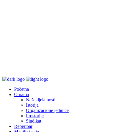
Početna
O nama
Naše djelatnosti
Istorija
Organizacione jedinice
Prostorije
Sindikat
Repertoar
Manifestacije