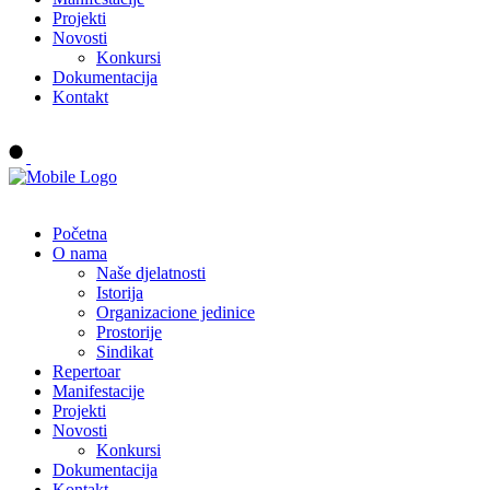
Projekti
Novosti
Konkursi
Dokumentacija
Kontakt
Buy tickets
Početna
O nama
Naše djelatnosti
Istorija
Organizacione jedinice
Prostorije
Sindikat
Repertoar
Manifestacije
Projekti
Novosti
Konkursi
Dokumentacija
Kontakt