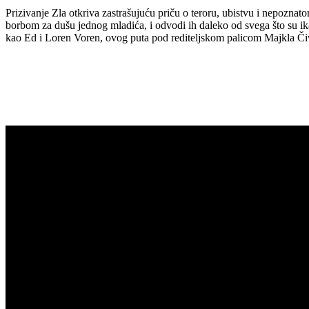
Prizivanje Zla otkriva zastrašujuću priču o teroru, ubistvu i nepoznat
borbom za dušu jednog mladića, i odvodi ih daleko od svega što su ika
kao Ed i Loren Voren, ovog puta pod rediteljskom palicom Majkla Či