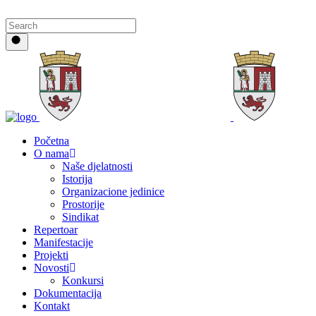
Početna
O nama
Naše djelatnosti
Istorija
Organizacione jedinice
Prostorije
Sindikat
Repertoar
Manifestacije
Projekti
Novosti
Konkursi
Dokumentacija
Kontakt