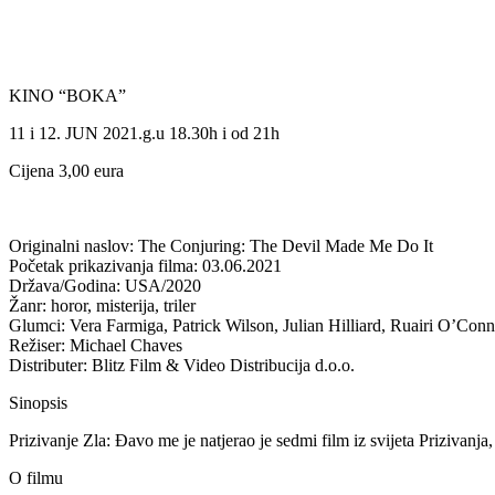
KINO “BOKA”
11 i 12. JUN 2021.g.u 18.30h i od 21h
Cijena 3,00 eura
Originalni naslov: The Conjuring: The Devil Made Me Do It
Početak prikazivanja filma: 03.06.2021
Država/Godina: USA/2020
Žanr: horor, misterija, triler
Glumci: Vera Farmiga, Patrick Wilson, Julian Hilliard, Ruairi O’Con
Režiser: Michael Chaves
Distributer: Blitz Film & Video Distribucija d.o.o.
Sinopsis
Prizivanje Zla: Đavo me je natjerao je sedmi film iz svijeta Prizivanja,
O filmu