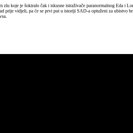
om zlu koje je šokiralo čak i iskusne istraživače paranormalnog Eda i L
d prije vidjeli, pa će se prvi put u istoriji SAD-a optuženi za ubistvo 
vsa.