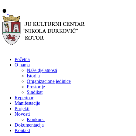
Početna
O nama
Naše djelatnosti
Istorija
Organizacione jedinice
Prostorije
Sindikat
Repertoar
Manifestacije
Projekti
Novosti
Konkursi
Dokumentacija
Kontakt