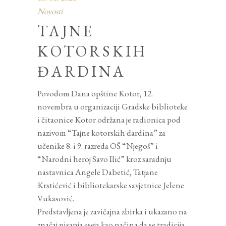
Novosti
TAJNE
KOTORSKIH
ĐARDINA
Povodom Dana opštine Kotor, 12.
novembra u organizaciji Gradske biblioteke
i čitaonice Kotor održana je radionica pod
nazivom “Tajne kotorskih đardina” za
učenike 8. i 9. razreda OŠ “Njegoš” i
“Narodni heroj Savo Ilić” kroz saradnju
nastavnica Angele Dabetić, Tatjane
Krstićević i bibliotekarske savjetnice Jelene
Vukasović.
Predstavljena je zavičajna zbirka i ukazano na
značaj pisanja eseja kao načina da se tradicija