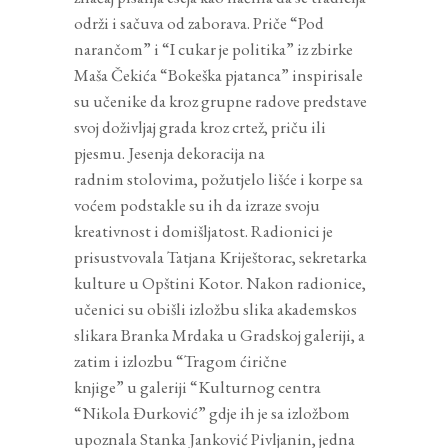
održi i sačuva od zaborava. Priče “Pod
narančom” i “I cukar je politika” iz zbirke
Maša Čekića “Bokeška pjatanca” inspirisale
su učenike da kroz grupne radove predstave
svoj doživljaj grada kroz crtež, priču ili
pjesmu. Jesenja dekoracija na
radnim stolovima, požutjelo lišće i korpe sa
voćem podstakle su ih da izraze svoju
kreativnost i domišljatost. Radionici je
prisustvovala Tatjana Kriještorac, sekretarka
kulture u Opštini Kotor. Nakon radionice,
učenici su obišli izložbu slika akademskos
slikara Branka Mrdaka u Gradskoj galeriji, a
zatim i izlozbu “Tragom ćirične
knjige” u galeriji “Kulturnog centra
“Nikola Đurković” gdje ih je sa izložbom
upoznala Stanka Janković Pivljanin, jedna