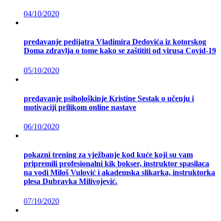
04/10/2020
predavanje pedijatra Vladimira Dedovića iz kotorskog
Doma zdravlja o tome kako se zaštititi od virusa Covid-19
05/10/2020
predavanje psihološkinje Kristine Sestak o učenju i
motivaciji prilikom online nastave
06/10/2020
pokazni trening za vježbanje kod kuće koji su vam
pripremili profesionalni kik bokser, instruktor spasilaca
na vodi Miloš Vulović i akademska slikarka, instruktorka
plesa Dubravka Milivojević.
07/10/2020