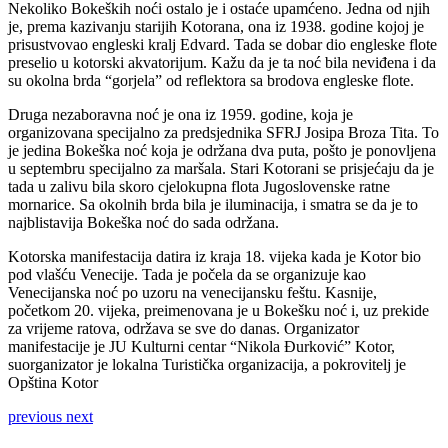
Nekoliko Bokeških noći ostalo je i ostaće upamćeno. Jedna od njih
je, prema kazivanju starijih Kotorana, ona iz 1938. godine kojoj je
prisustvovao engleski kralj Edvard. Tada se dobar dio engleske flote
preselio u kotorski akvatorijum. Kažu da je ta noć bila neviđena i da
su okolna brda “gorjela” od reflektora sa brodova engleske flote.
Druga nezaboravna noć je ona iz 1959. godine, koja je
organizovana specijalno za predsjednika SFRJ Josipa Broza Tita. To
je jedina Bokeška noć koja je održana dva puta, pošto je ponovljena
u septembru specijalno za maršala. Stari Kotorani se prisjećaju da je
tada u zalivu bila skoro cjelokupna flota Jugoslovenske ratne
mornarice. Sa okolnih brda bila je iluminacija, i smatra se da je to
najblistavija Bokeška noć do sada održana.
Kotorska manifestacija datira iz kraja 18. vijeka kada je Kotor bio
pod vlašću Venecije. Tada je počela da se organizuje kao
Venecijanska noć po uzoru na venecijansku feštu. Kasnije,
početkom 20. vijeka, preimenovana je u Bokešku noć i, uz prekide
za vrijeme ratova, održava se sve do danas. Organizator
manifestacije je JU Kulturni centar “Nikola Đurković” Kotor,
suorganizator je lokalna Turistička organizacija, a pokrovitelj je
Opština Kotor
previous
next