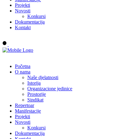
Projekti
Novosti
Konkursi
Dokumentacija
Kontakt
Buy tickets
Početna
O nama
Naše djelatnosti
Istorija
Organizacione jedinice
Prostorije
Sindikat
Repertoar
Manifestacije
Projekti
Novosti
Konkursi
Dokumentacija
Kontakt