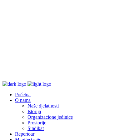
Početna
O nama
Naše djelatnosti
Istorija
Organizacione jedinice
Prostorije
Sindikat
Repertoar
Manifestacije