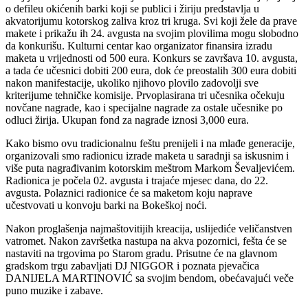
o defileu okićenih barki koji se publici i žiriju predstavlja u
akvatorijumu kotorskog zaliva kroz tri kruga. Svi koji žele da prave
makete i prikažu ih 24. avgusta na svojim plovilima mogu slobodno
da konkurišu. Kulturni centar kao organizator finansira izradu
maketa u vrijednosti od 500 eura. Konkurs se završava 10. avgusta,
a tada će učesnici dobiti 200 eura, dok će preostalih 300 eura dobiti
nakon manifestacije, ukoliko njihovo plovilo zadovolji sve
kriterijume tehničke komisije. Prvoplasirana tri učesnika očekuju
novčane nagrade, kao i specijalne nagrade za ostale učesnike po
odluci žirija. Ukupan fond za nagrade iznosi 3,000 eura.
Kako bismo ovu tradicionalnu feštu prenijeli i na mlađe generacije,
organizovali smo radionicu izrade maketa u saradnji sa iskusnim i
više puta nagrađivanim kotorskim meštrom Markom Ševaljevićem.
Radionica je počela 02. avgusta i trajaće mjesec dana, do 22.
avgusta. Polaznici radionice će sa maketom koju naprave
učestvovati u konvoju barki na Bokeškoj noći.
Nakon proglašenja najmaštovitijih kreacija, uslijediće veličanstven
vatromet. Nakon završetka nastupa na akva pozornici, fešta će se
nastaviti na trgovima po Starom gradu. Prisutne će na glavnom
gradskom trgu zabavljati DJ NIGGOR i poznata pjevačica
DANIJELA MARTINOVIĆ sa svojim bendom, obećavajući veče
puno muzike i zabave.