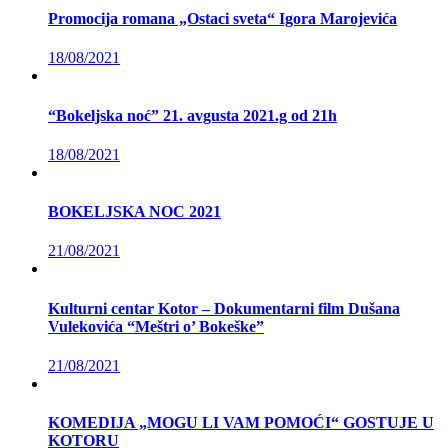
Promocija romana „Ostaci sveta“ Igora Marojevića
18/08/2021
“Bokeljska noć” 21. avgusta 2021.g od 21h
18/08/2021
BOKELJSKA NOC 2021
21/08/2021
Kulturni centar Kotor – Dokumentarni film Dušana
Vulekovića “Meštri o’ Bokeške”
21/08/2021
KOMEDIJA „MOGU LI VAM POMOĆI“ GOSTUJE U
KOTORU