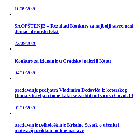
10/09/2020
SAOPŠTENjE – Rezultati Konkurs za najbolji savremeni
domaći dramski tekst
22/09/2020
Konkurs za izlaganje u Gradskoj galeriji Kotor
04/10/2020
predavanje pedijatra Vladimira Dedovića iz kotorskog
Doma zdravlja o tome kako se zaštititi od virusa Covid-19
05/10/2020
predavanje psihološkinje Kristine Sestak o učenju i
motivaciji prilikom online nastave