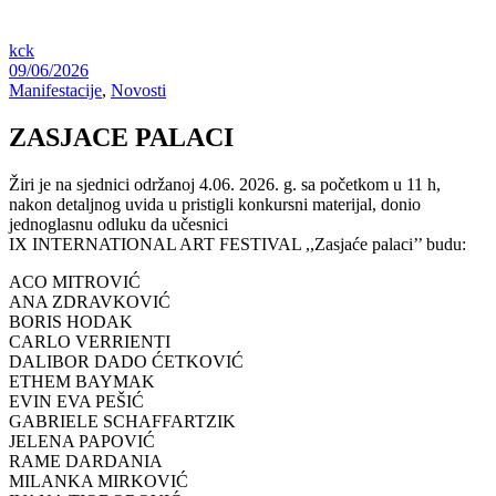
kck
09/06/2026
Manifestacije
,
Novosti
ZASJACE PALACI
Žiri je na sjednici održanoj 4.06. 2026. g. sa početkom u 11 h,
nakon detaljnog uvida u pristigli konkursni materijal, donio
jednoglasnu odluku da učesnici
IX INTERNATIONAL ART FESTIVAL ,,Zasjaće palaci’’ budu:
ACO MITROVIĆ
ANA ZDRAVKOVIĆ
BORIS HODAK
CARLO VERRIENTI
DALIBOR DADO ĆETKOVIĆ
ETHEM BAYMAK
EVIN EVA PEŠIĆ
GABRIELE SCHAFFARTZIK
JELENA PAPOVIĆ
RAME DARDANIA
MILANKA MIRKOVIĆ