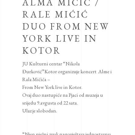
ALMA MIĆIĆ /
RALE MIĆIĆ
DUO FROM NEW
YORK LIVE IN
KOTOR
JU Kulturni centar “Nikola
Đurković”Kotor organizuje koncert Alme i
Rala Mićića –
From New York live in Kotor.
Ovaj duo nastupiće na Pjaci od muzeja u
srijedu 9.avgusta od 22 sata.
Ulaz je slobodan.
“Njen nježni zvuk nagovještava jednostavnu