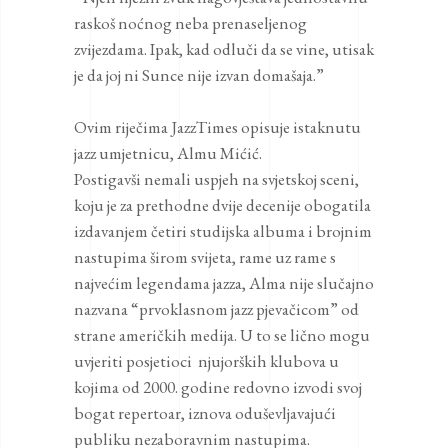
raskoš noćnog neba prenaseljenog
zvijezdama. Ipak, kad odluči da se vine, utisak
je da joj ni Sunce nije izvan domašaja.”
Ovim riječima JazzTimes opisuje istaknutu
jazz umjetnicu, Almu Mićić.
Postigavši nemali uspjeh na svjetskoj sceni,
koju je za prethodne dvije decenije obogatila
izdavanjem četiri studijska albuma i brojnim
nastupima širom svijeta, rame uz rame s
najvećim legendama jazza, Alma nije slučajno
nazvana “prvoklasnom jazz pjevačicom” od
strane američkih medija. U to se lično mogu
uvjeriti posjetioci njujorških klubova u
kojima od 2000. godine redovno izvodi svoj
bogat repertoar, iznova oduševljavajući
publiku nezaboravnim nastupima.