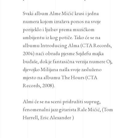
Svaki album Alme Mićić krasi i jedna
numera kojom izražava ponos na svoje
porijeklo i ljubav prema muzičkom
ambijentu iz kog potiče. Tako će se na
albumu Introducing Alma (CTA Records,
2004) naći obrada pjesme Sejdefu majka
buđaše, dok je fantasična verzija numere Oj,
djevojko Milijana našla svoje zasluženo
mjesto na albumu The Hours (CTA
Records, 2008).
Almi će se na sceni pridružiti suprug,
fenomenalni jazz gitarista Rale Mićić, (Tom
Harrell, Eric Alexander )