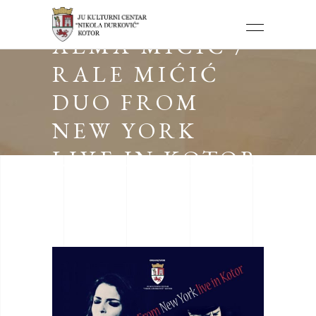
ALMA MIĆIĆ /
RALE MIĆIĆ
DUO FROM
NEW YORK
LIVE IN KOTOR