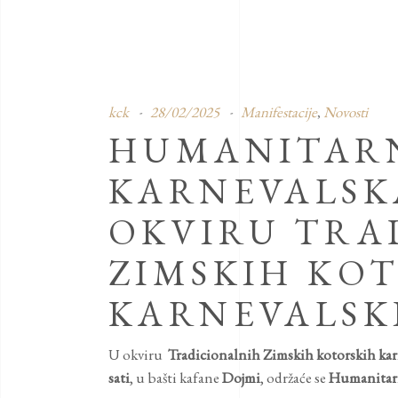
kck
28/02/2025
Manifestacije
Novosti
,
HUMANITAR
KARNEVALSK
OKVIRU TRA
ZIMSKIH KO
KARNEVALSK
U okviru
Tradicionalnih Zimskih kotorskih karn
sati
, u bašti kafane
Dojmi
, održaće se
Humanitarn