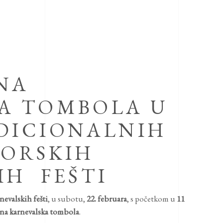
NA
A TOMBOLA U
DICIONALNIH
TORSKIH
IH FEŠTI
evalskih fešti
, u subotu,
22. februara
, s početkom u
11
a karnevalska tombola
.