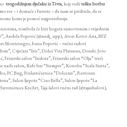
imo
trogodišnjem dječaku iz Tivta
, koji vodi
tešku borbu
amo sve – i domaće i fureste – da nam se pridruže, da se
nome kome je pomoć najpotrebnija.
ponzorima, tombola će biti bogata raznovrsnim i vrijednim
or”, Anđela Popović (@andj_upp), Avon Kotor Ana, BFZ
ari Montenegro, Ivana Popović – ručni radovi
m”, Cvjećara “Iris”, Dolce Vita Platanus, Dondo Jovo
 Frizerski salon “Isidora”, Frizerski salon “Olja” treći
olie nails salon, Kafe bar “Siempre”, Konoba “Scala Santa”,
dio, PC Bug, Poslastičarnica “Dolcezza”, Restoran
ena”, Salon ljepote “Ciao Bella”, Salon ljepote “La
uvenirnica KreArt, Taja šalovi ručni rad (@tajashalovi),