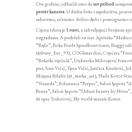
Ove godine, odlučili smo da
sav prihod
usmjer
protiv kancera
. U duhu fešte i zajedništva, poziv
zabavimo, učinimo dobro djelo i pomognemo o
Cijena tiketa je
1 euro
, a zahvaljujući brojnim s
nagradama. A podržali su nas: Apoteka “Medic
“Bajlo”, Boka Pearls Speedboat tours, Buggy saf
(@busy_bee_93), COGImar doo, Cvjećara “Freedo
“Bokeški riječnik”, Dubravka Milivojević Ivanović,
put, Ivan Vičić, Vjera Vičić, Jančica Knežević, J
Mirjana Bilafer (@_mirka_art), Nails Kotor Stu
“Veranda”, Ribarnica “Perper”, Salon ljepote “At
Beute”, Salon ljepote “Urban beauty by Nives”, S
dr spec Todorović, My world masaže Kotor.