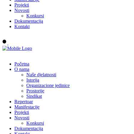
Projekti
Novosti
Konkursi
Dokumentacija
Kontakt
Buy tickets
Početna
O nama
Naše djelatnosti
Istorija
Organizacione jedinice
Prostorije
Sindikat
Repertoar
Manifestacije
Projekti
Novosti
Konkursi
Dokumentacija
Kontakt