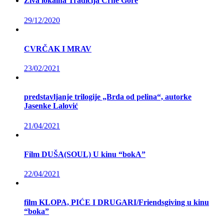
Živa lokalna Tradicija Crne Gore
29/12/2020
CVRČAK I MRAV
23/02/2021
predstavljanje trilogije „Brda od pelina“, autorke
Jasenke Lalović
21/04/2021
Film DUŠA(SOUL) U kinu “bokA”
22/04/2021
film KLOPA, PIĆE I DRUGARI/Friendsgiving u kinu
“boka”