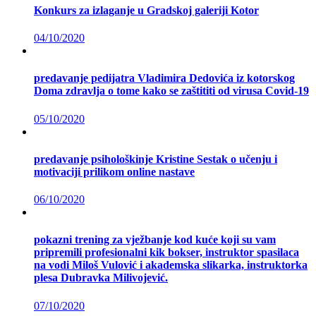
Konkurs za izlaganje u Gradskoj galeriji Kotor
04/10/2020
predavanje pedijatra Vladimira Dedovića iz kotorskog
Doma zdravlja o tome kako se zaštititi od virusa Covid-19
05/10/2020
predavanje psihološkinje Kristine Sestak o učenju i
motivaciji prilikom online nastave
06/10/2020
pokazni trening za vježbanje kod kuće koji su vam
pripremili profesionalni kik bokser, instruktor spasilaca
na vodi Miloš Vulović i akademska slikarka, instruktorka
plesa Dubravka Milivojević.
07/10/2020