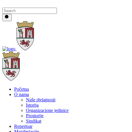
Početna
O nama
Naše djelatnosti
Istorija
Organizacione jedinice
Prostorije
Sindikat
Repertoar
Manifestacije