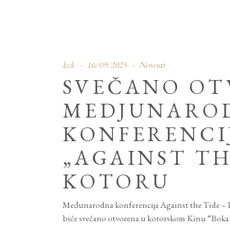
kck
16/09/2025
Novosti
SVEČANO OT
MEDJUNARO
KONFERENCI
„AGAINST TH
KOTORU
Međunarodna konferencija Against the Tide – 
biće svečano otvorena u kotorskom Kinu “Boka” 