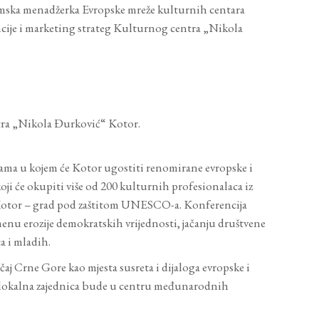
amska menadžerka Evropske mreže kulturnih centara
cije i marketing strateg Kulturnog centra „Nikola
tra „Nikola Đurković“ Kotor.
ama u kojem će Kotor ugostiti renomirane evropske i
koji će okupiti više od 200 kulturnih profesionalaca iz
 i Kotor – grad pod zaštitom UNESCO-a. Konferencija
enu erozije demokratskih vrijednosti, jačanju društvene
a i mladih.
j Crne Gore kao mjesta susreta i dijaloga evropske i
 da lokalna zajednica bude u centru međunarodnih