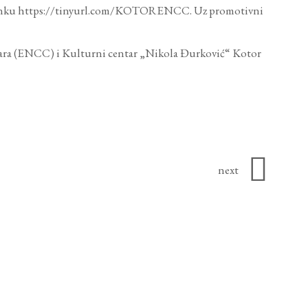
inku
https://tinyurl.com/KOTORENCC
. Uz promotivni
tara (ENCC) i Kulturni centar „Nikola Đurković“ Kotor
next