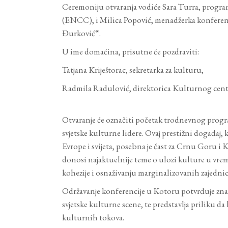
Ceremoniju otvaranja vodiće Sara Turra, progr
(ENCC), i Milica Popović, menadžerka konferen
Đurković“.
U ime domaćina, prisutne će pozdraviti:
Tatjana Kriještorac, sekretarka za kulturu,
Radmila Radulović, direktorica Kulturnog cen
Otvaranje će označiti početak trodnevnog progr
svjetske kulturne lidere. Ovaj prestižni događaj, 
Evrope i svijeta, posebna je čast za Crnu Goru
donosi najaktuelnije teme o ulozi kulture u vrem
kohezije i osnaživanju marginalizovanih zajednic
Održavanje konferencije u Kotoru potvrđuje znača
svjetske kulturne scene, te predstavlja priliku
kulturnih tokova.