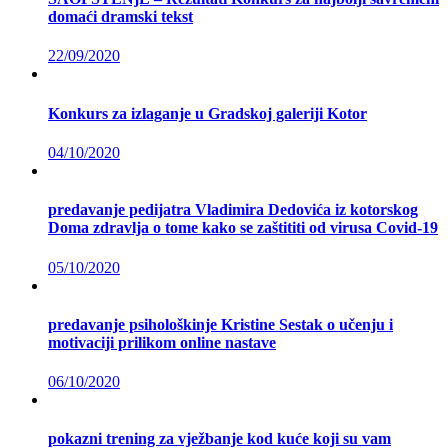
domaći dramski tekst
22/09/2020
Konkurs za izlaganje u Gradskoj galeriji Kotor
04/10/2020
predavanje pedijatra Vladimira Dedovića iz kotorskog
Doma zdravlja o tome kako se zaštititi od virusa Covid-19
05/10/2020
predavanje psihološkinje Kristine Sestak o učenju i
motivaciji prilikom online nastave
06/10/2020
pokazni trening za vježbanje kod kuće koji su vam