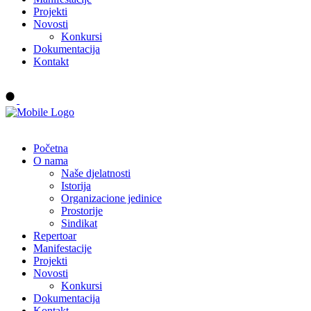
Projekti
Novosti
Konkursi
Dokumentacija
Kontakt
Buy tickets
Početna
O nama
Naše djelatnosti
Istorija
Organizacione jedinice
Prostorije
Sindikat
Repertoar
Manifestacije
Projekti
Novosti
Konkursi
Dokumentacija
Kontakt