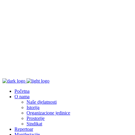
Početna
O nama
Naše djelatnosti
Istorija
Organizacione jedinice
Prostorije
Sindikat
Repertoar
Manifestacije