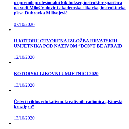
pripremili profesionalni kik bokser, instruktor spasilaca
na vodi Miloš Vulović i akademska slikarka, instruktorka
plesa Dubravka Milivojević.
07/10/2020
U KOTORU OTVORENA IZLOŽBA HRVATSKIH
UMJETNIKA POD NAZIVOM “DON’T BE AFRAID
12/10/2020
KOTORSKI LIKOVNI UMJETNICI 2020
13/10/2020
Četvrti ciklus edukativno-kreativnih radionica ,,Kineski
kroz igru”
13/10/2020