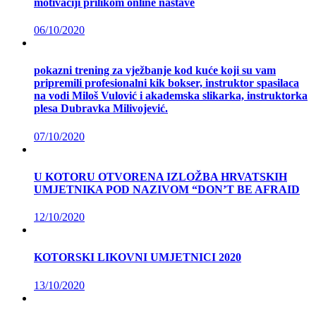
motivaciji prilikom online nastave
06/10/2020
pokazni trening za vježbanje kod kuće koji su vam
pripremili profesionalni kik bokser, instruktor spasilaca
na vodi Miloš Vulović i akademska slikarka, instruktorka
plesa Dubravka Milivojević.
07/10/2020
U KOTORU OTVORENA IZLOŽBA HRVATSKIH
UMJETNIKA POD NAZIVOM “DON’T BE AFRAID
12/10/2020
KOTORSKI LIKOVNI UMJETNICI 2020
13/10/2020