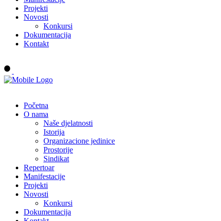
Projekti
Novosti
Konkursi
Dokumentacija
Kontakt
Buy tickets
Početna
O nama
Naše djelatnosti
Istorija
Organizacione jedinice
Prostorije
Sindikat
Repertoar
Manifestacije
Projekti
Novosti
Konkursi
Dokumentacija
Kontakt