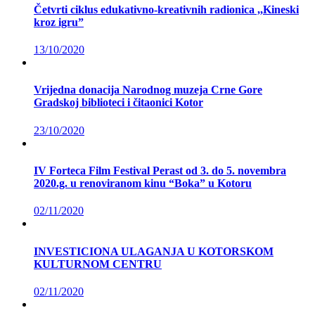
Četvrti ciklus edukativno-kreativnih radionica ,,Kineski
kroz igru”
13/10/2020
Vrijedna donacija Narodnog muzeja Crne Gore
Gradskoj biblioteci i čitaonici Kotor
23/10/2020
IV Forteca Film Festival Perast od 3. do 5. novembra
2020.g. u renoviranom kinu “Boka” u Kotoru
02/11/2020
INVESTICIONA ULAGANJA U KOTORSKOM
KULTURNOM CENTRU
02/11/2020