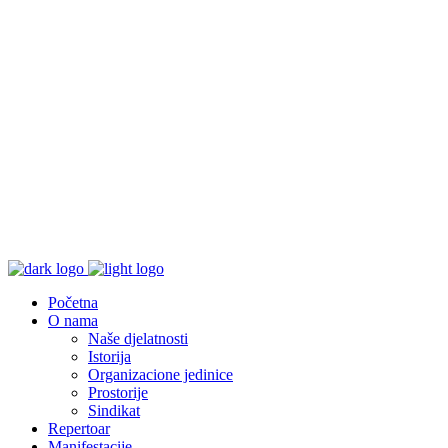
Početna
O nama
Naše djelatnosti
Istorija
Organizacione jedinice
Prostorije
Sindikat
Repertoar
Manifestacije