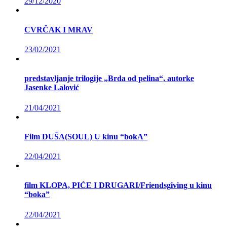
29/12/2020
CVRČAK I MRAV
23/02/2021
predstavljanje trilogije „Brda od pelina“, autorke
Jasenke Lalović
21/04/2021
Film DUŠA(SOUL) U kinu “bokA”
22/04/2021
film KLOPA, PIĆE I DRUGARI/Friendsgiving u kinu
“boka”
22/04/2021