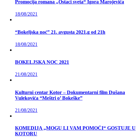
Promocija romana „Ostaci sveta“ Igora Marojevića
18/08/2021
“Bokeljska noć” 21. avgusta 2021.g od 21h
18/08/2021
BOKELJSKA NOC 2021
21/08/2021
Kulturni centar Kotor – Dokumentarni film Dušana
Vulekovića “Meštri o’ Bokeške”
21/08/2021
KOMEDIJA „MOGU LI VAM POMOĆI“ GOSTUJE U
KOTORU