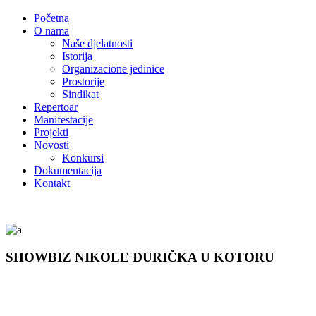
Početna
O nama
Naše djelatnosti
Istorija
Organizacione jedinice
Prostorije
Sindikat
Repertoar
Manifestacije
Projekti
Novosti
Konkursi
Dokumentacija
Kontakt
SHOWBIZ NIKOLE ĐURIČKA U KOTORU