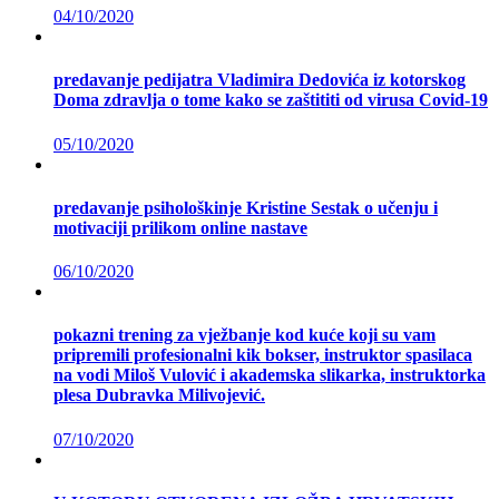
04/10/2020
predavanje pedijatra Vladimira Dedovića iz kotorskog
Doma zdravlja o tome kako se zaštititi od virusa Covid-19
05/10/2020
predavanje psihološkinje Kristine Sestak o učenju i
motivaciji prilikom online nastave
06/10/2020
pokazni trening za vježbanje kod kuće koji su vam
pripremili profesionalni kik bokser, instruktor spasilaca
na vodi Miloš Vulović i akademska slikarka, instruktorka
plesa Dubravka Milivojević.
07/10/2020