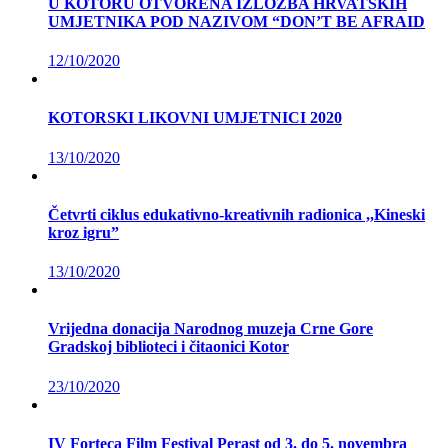
U KOTORU OTVORENA IZLOŽBA HRVATSKIH
UMJETNIKA POD NAZIVOM “DON’T BE AFRAID
12/10/2020
KOTORSKI LIKOVNI UMJETNICI 2020
13/10/2020
Četvrti ciklus edukativno-kreativnih radionica ,,Kineski
kroz igru”
13/10/2020
Vrijedna donacija Narodnog muzeja Crne Gore
Gradskoj biblioteci i čitaonici Kotor
23/10/2020
IV Forteca Film Festival Perast od 3. do 5. novembra