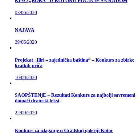
KINO „BOKA“ U KOTORU POČINJE SA RADOM
03/06/2020
NAJAVA
29/06/2020
Projekat „Iliri – zajednička baština“ – Konkurs za zbirke
kratkih priča
10/09/2020
SAOPŠTENjE – Rezultati Konkurs za najbolji savremeni
domaći dramski tekst
22/09/2020
Konkurs za izlaganje u Gradskoj galeriji Kotor