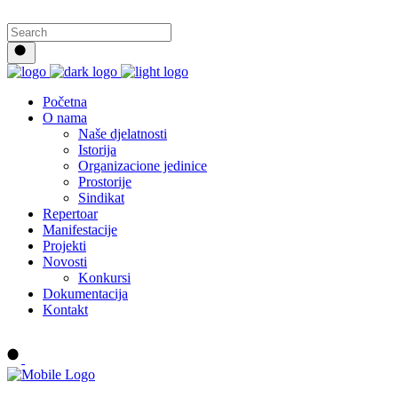
Početna
O nama
Naše djelatnosti
Istorija
Organizacione jedinice
Prostorije
Sindikat
Repertoar
Manifestacije
Projekti
Novosti
Konkursi
Dokumentacija
Kontakt
Buy tickets